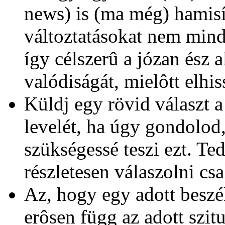
news) is (ma még) hamisí
változtatásokat nem mind
így célszerû a józan ész 
valódiságát, mielôtt elhis
Küldj egy rövid választ 
levelét, ha úgy gondolod,
szükségessé teszi ezt. Te
részletesen válaszolni cs
Az, hogy egy adott beszé
erôsen függ az adott szit