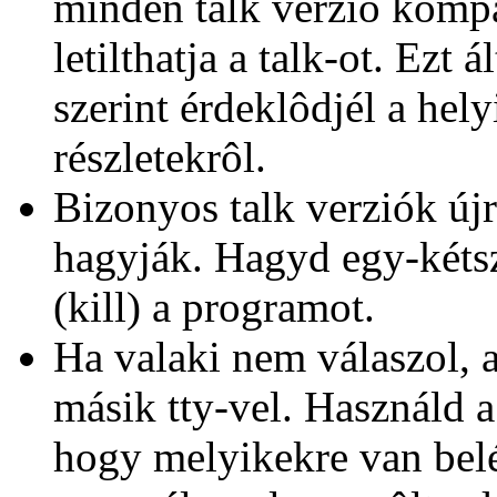
minden talk verzió kompa
letilthatja a talk-ot. Ezt 
szerint érdeklôdjél a hel
részletekrôl.
Bizonyos talk verziók új
hagyják. Hagyd egy-kétsze
(kill) a programot.
Ha valaki nem válaszol,
másik tty-vel. Használd a
hogy melyikekre van bel