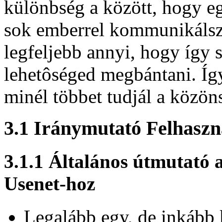
különbség a között, hogy e
sok emberrel kommunikálsz 
legfeljebb annyi, hogy így 
lehetôséged megbántani. Íg
minél többet tudjál a közön
3.1 Iránymutató Felhasz
3.1.1 Általános útmutató a 
Usenet-hoz
Legalább egy, de inkább 