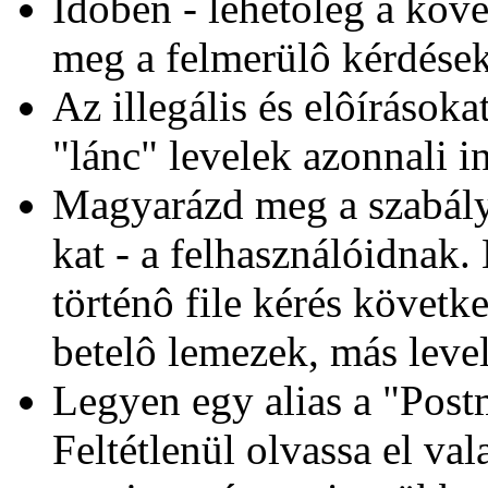
Idôben - lehetôleg a köv
meg a felmerülô kérdések
Az illegális és elôírásoka
"lánc" levelek azonnali 
Magyarázd meg a szabályo
kat - a felhasználóidnak.
történô file kérés követ
betelô lemezek, más level
Legyen egy alias a "Post
Feltétlenül olvassa el val