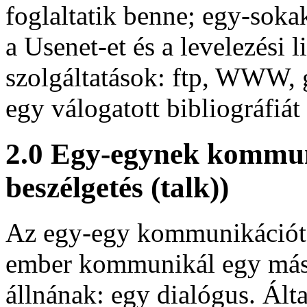
foglaltatik benne; egy-sok
a Usenet-et és a levelezési l
szolgáltatások: ftp, WWW
egy válogatott bibliográfiát 
2.0 Egy-egynek kommuni
beszélgetés (talk))
Az egy-egy kommunikációt 
ember kommunikál egy mási
állnának: egy dialógus. Ált