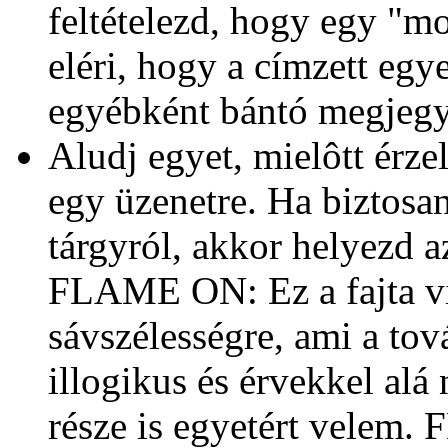
feltételezd, hogy egy "m
eléri, hogy a címzett egy
egyébként bántó megjegyz
Aludj egyet, mielôtt érze
egy üzenetre. Ha biztosa
tárgyról, akkor helyezd
FLAME ON: Ez a fajta vi
sávszélességre, ami a tov
illogikus és érvekkel alá
része is egyetért velem