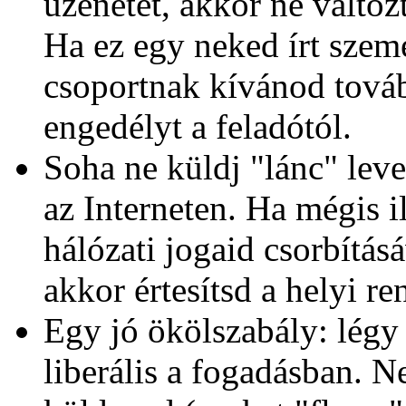
üzenetet, akkor ne változ
Ha ez egy neked írt szemé
csoportnak kívánod továb
engedélyt a feladótól.
Soha ne küldj "lánc" leve
az Interneten. Ha mégis i
hálózati jogaid csorbítás
akkor értesítsd a helyi re
Egy jó ökölszabály: légy
liberális a fogadásban. N