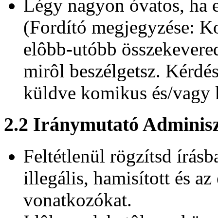
Légy nagyon óvatos, ha eg
(Fordító megjegyzése: K
elôbb-utóbb összekevered
mirôl beszélgetsz. Kérdés
küldve komikus és/vagy k
2.2 Iránymutató Adminis
Feltétlenül rögzítsd írás
illegális, hamisított és a
vonatkozókat.