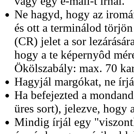
vagy egy e-mail-t írnál.
Ne hagyd, hogy az iromá
és ott a terminálod törjö
(CR) jelet a sor lezárásár
hogy a te képernyôd mére
Ökölszabály: max. 70 kara
Hagyjál margókat, ne írjá
Ha befejezted a mondandó
üres sort), jelezve, hogy
Mindig írjál egy "viszont