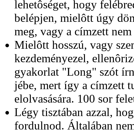
lehetôséget, hogy felébr
belépjen, mielôtt úgy dön
meg, vagy a címzett nem 
Mielôtt hosszú, vagy sze
kezdeményezel, ellenôriz
gyakorlat "Long" szót írn
jébe, mert így a címzett t
elolvasására. 100 sor fel
Légy tisztában azzal, hog
fordulnod. Általában nem