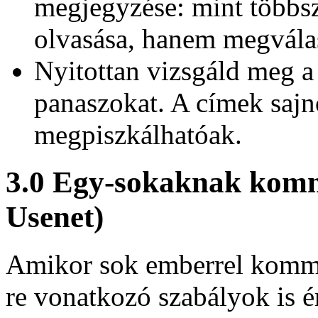
megjegyzése: mint többs
olvasása, hanem megválas
Nyitottan vizsgáld meg a 
panaszokat. A címek sajn
megpiszkálhatóak.
3.0 Egy-sokaknak kommu
Usenet)
Amikor sok emberrel kommun
re vonatkozó szabályok is 