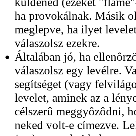
küldened (ezeket "flame
ha provokálnak. Másik old
meglepve, ha ilyet levele
válaszolsz ezekre.
Általában jó, ha ellenôrzö
válaszolsz egy levélre. V
segítséget (vagy felvilágo
levelet, aminek az a lény
célszerû meggyôzôdni, ho
neked volt-e címezve. Le