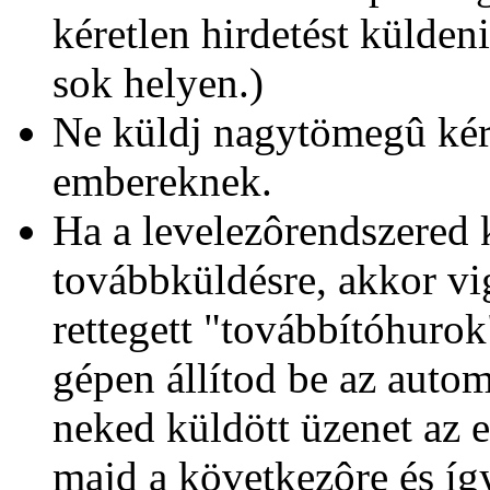
kéretlen hirdetést küldeni
sok helyen.)
Ne küldj nagytömegû kére
embereknek.
Ha a levelezôrendszered 
továbbküldésre, akkor vig
rettegett "továbbítóhurok
gépen állítod be az autom
neked küldött üzenet az e
majd a következôre és íg