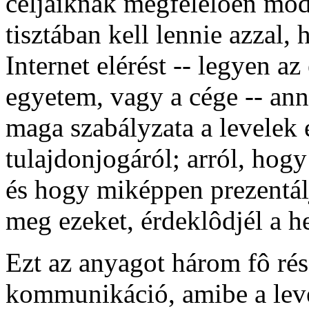
céljaiknak megfelelôen mód
tisztában kell lennie azzal, 
Internet elérést -- legyen az
egyetem, vagy a cége -- an
maga szabályzata a levelek
tulajdonjogáról; arról, hogy
és hogy miképpen prezentál
meg ezeket, érdeklôdjél a he
Ezt az anyagot három fô ré
kommunikáció, amibe a level