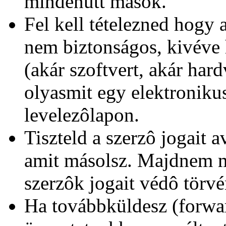
mindenütt mások.
Fel kell tételezned hogy 
nem biztonságos, kivéve 
(akár szoftvert, akár har
olyasmit egy elektronikus
levelezôlapon.
Tiszteld a szerzô jogait 
amit másolsz. Majdnem 
szerzôk jogait védô törv
Ha továbbküldesz (forwar