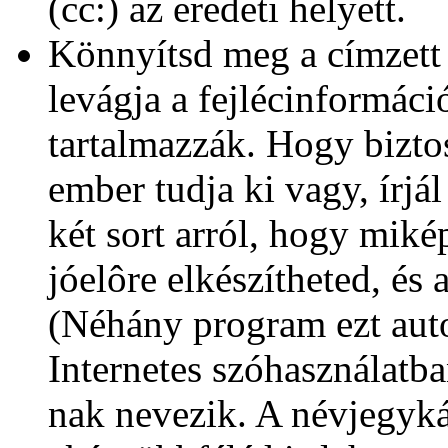
(cc:) az eredeti helyett.
Könnyítsd meg a címzett
levágja a fejlécinformác
tartalmazzák. Hogy bizto
ember tudja ki vagy, írjá
két sort arról, hogy mikép
jóelôre elkészítheted, és 
(Néhány program ezt aut
Internetes szóhasználatba
nak nevezik. A névjegykárt