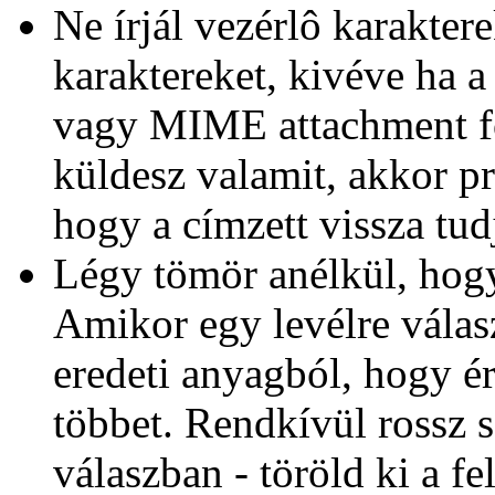
Ne írjál vezérlô karakte
karaktereket, kivéve ha 
vagy MIME attachment f
küldesz valamit, akkor p
hogy a címzett vissza tud
Légy tömör anélkül, hogy
Amikor egy levélre válasz
eredeti anyagból, hogy ér
többet. Rendkívül rossz s
válaszban - töröld ki a fe