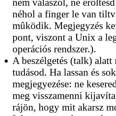
nem válaszol, ne erôltes
néhol a finger le van til
mûködik. Megjegyzés ket
pont, viszont a Unix a le
operációs rendszer.).
A beszélgetés (talk) alat
tudásod. Ha lassan és sok
megjegyezése: ne kesered
meg visszamenni kijavíta
rájön, hogy mit akarsz m